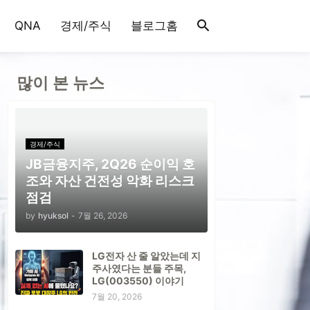
QNA
경제/주식
블로그홈
많이 본 뉴스
경제/주식
JB금융지주, 2Q26 순이익 호
조와 자산 건전성 악화 리스크
점검
by
hyuksol
-
7월 26, 2026
LG전자 산 줄 알았는데 지
주사였다는 분들 주목,
LG(003550) 이야기
7월 20, 2026