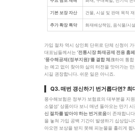
주요 담보 재해
화재, 구내폭발, 전기적 손
기본 보장 자산
건물, 시설 및 판매 목적 
추가 확장 특약
화재배상책임, 음식물/시
가입 절차 역시 상인회 단위로 단체 신청이 
대표님들께서는
'전통시장 화재공제 전용 홈페
'풍수해공제(정부지원)'를 결합 체크
하여 통합
는 예고 없이 찾아와 삶의 터전을 앗아가는 만
시길 권장합니다. 쉬운 일은 아니죠.
Q3. 매번 갱신하기 번거롭다면? 최
풍수해보험은 정부가 보험료의 대부분을 지원해
소멸성' 상품이다 보니 매년 돌아오는 만기
신 절차를 밟아야 하는 번거로움
이 존재합니다
을 놓쳐 가입 공백 기간이 발생하기 십상입니다
아오면 보상을 받지 못해 피눈물을 흘리게 됩니