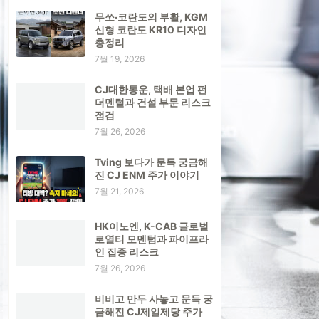
무쏘·코란도의 부활, KGM
신형 코란도 KR10 디자인
총정리
7월 19, 2026
CJ대한통운, 택배 본업 펀
더멘털과 건설 부문 리스크
점검
7월 26, 2026
Tving 보다가 문득 궁금해
진 CJ ENM 주가 이야기
7월 21, 2026
HK이노엔, K-CAB 글로벌
로열티 모멘텀과 파이프라
인 집중 리스크
7월 26, 2026
비비고 만두 사놓고 문득 궁
금해진 CJ제일제당 주가