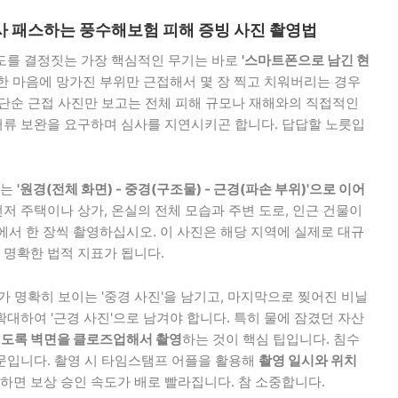
조사 패스하는 풍수해보험 피해 증빙 사진 촬영법
도를 결정짓는 가장 핵심적인 무기는 바로
'스마트폰으로 남긴 현
한 마음에 망가진 부위만 근접해서 몇 장 찍고 치워버리는 경우
 단순 근접 사진만 보고는 전체 피해 규모나 재해와의 직접적인
류 보완을 요구하며 심사를 지연시키곤 합니다. 답답할 노릇입
서는
'원경(전체 화면) - 중경(구조물) - 근경(파손 부위)'으로 이어
먼저 주택이나 상가, 온실의 전체 모습과 주변 도로, 인근 건물이
에서 한 장씩 촬영하십시오. 이 사진은 해당 지역에 실제로 대규
명확한 법적 지표가 됩니다.
가 명확히 보이는 '중경 사진'을 남기고, 마지막으로 찢어진 비닐
대하여 '근경 사진'으로 남겨야 합니다. 특히 물에 잠겼던 자산
이도록 벽면을 클로즈업해서 촬영
하는 것이 핵심 팁입니다. 침수
문입니다. 촬영 시 타임스탬프 어플을 활용해
촬영 일시와 위치
하면 보상 승인 속도가 배로 빨라집니다. 참 소중합니다.