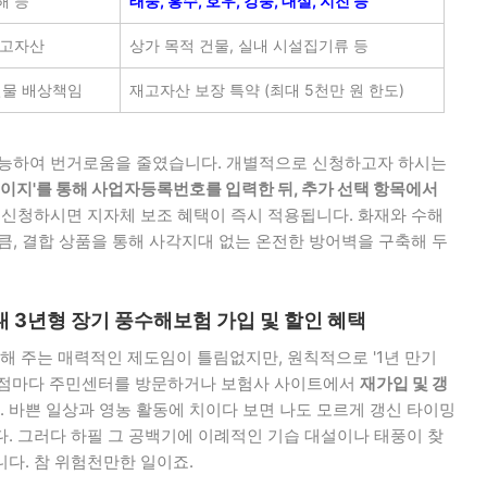
해 등
태풍, 홍수, 호우, 강풍, 대설, 지진 등
재고자산
상가 목적 건물, 실내 시설집기류 등
설물 배상책임
재고자산 보장 특약 (최대 5천만 원 한도)
가능하여 번거로움을 줄였습니다. 개별적으로 신청하고자 하시는
이지'를 통해 사업자등록번호를 입력한 뒤, 추가 선택 항목에서
 신청하시면 지자체 보조 혜택이 즉시 적용됩니다. 화재와 수해
큼, 결합 상품을 통해 사각지대 없는 온전한 방어벽을 구축해 두
대 3년형 장기 풍수해보험 가입 및 할인 혜택
 주는 매력적인 제도임이 틀림없지만, 원칙적으로 '1년 만기
 시점마다 주민센터를 방문하거나 보험사 사이트에서
재가입 및 갱
. 바쁜 일상과 영농 활동에 치이다 보면 나도 모르게 갱신 타이밍
. 그러다 하필 그 공백기에 이례적인 기습 대설이나 태풍이 찾
다. 참 위험천만한 일이죠.