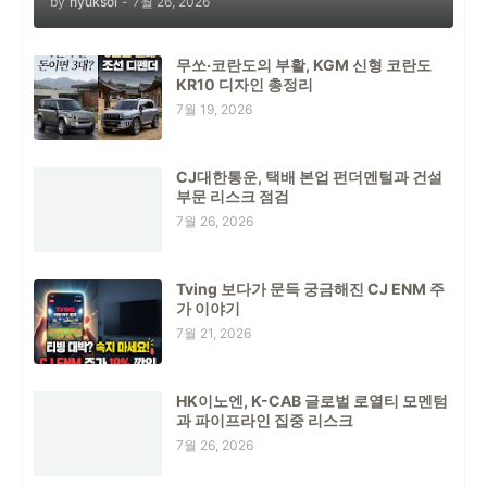
by
hyuksol
-
7월 26, 2026
무쏘·코란도의 부활, KGM 신형 코란도
KR10 디자인 총정리
7월 19, 2026
CJ대한통운, 택배 본업 펀더멘털과 건설
부문 리스크 점검
7월 26, 2026
Tving 보다가 문득 궁금해진 CJ ENM 주
가 이야기
7월 21, 2026
HK이노엔, K-CAB 글로벌 로열티 모멘텀
과 파이프라인 집중 리스크
7월 26, 2026