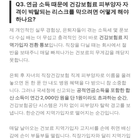
Q3. 연금 소득 때문에 건강보험료 피부양자 자
격이 박탈되는 리스크를 막으려면 어떻게 해야
하나요?
제 개인적인 실무 경험상, 은퇴자들이 겪는 소득세 몇 푼보
다 수십 배는 더 무섭고 충격적인 것이 바로
건강보험료 지
역가입자 전환 통보
입니다. 직장을 다닐 때는 회사에서 절
반을 보태주니 매달 빠져나가는 건보료의 무게감을 깨닫지
못합니다.
은퇴 후 자녀의 직장건강보험 직계 피부양자로 이름을 올려
놓으면 돈 한 푼 안 내도 병원 혜택을 다 받으니 참 소중합
니다. 그러나 국세청에 신고되는
공적연금소득을 포함한 합
산 소득이 연간 2,000만 원을 단 1원이라도 초과하는 순간
,
건강보험공단 시스템은 가차 없이 피부양자 탈락 경고를 보
냅니다. 한순간에 지역가입자로 떨어지는 순간입니다.
매달 날아오는 건보료 지역가입자 고지서를 손에 쥐면 배신
감에 손이 부들부들 떨립니다. 직장가입자와 달리 지역가입