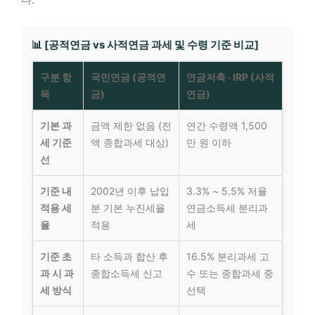
📊 [공적연금 vs 사적연금 과세 및 수령 기준 비교]
구분 항
국민연금 (공적연
연금저축 · IRP (사적
목
금)
연금)
기본 과
금액 제한 없음 (전
연간 수령액 1,500
세 기준
액 종합과세 대상)
만 원 이하
선
기준 내
2002년 이후 납입
3.3% ~ 5.5% 저율
적용 세
분 기본 누진세율
연금소득세 분리과
율
적용
세
기준 초
타 소득과 합산 후
16.5% 분리과세 고
과 시 과
종합소득세 신고
수 또는 종합과세 중
세 방식
선택