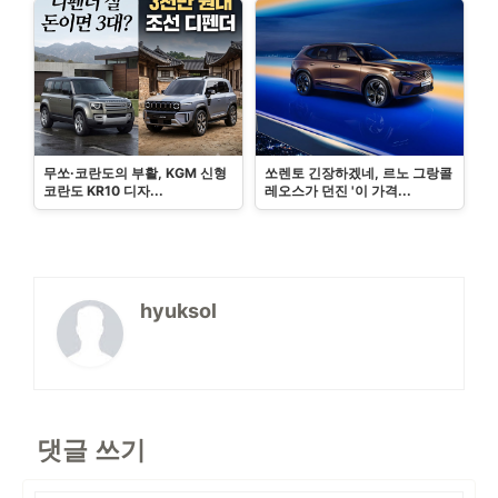
무쏘·코란도의 부활, KGM 신형
쏘렌토 긴장하겠네, 르노 그랑콜
코란도 KR10 디자...
레오스가 던진 '이 가격...
hyuksol
댓글 쓰기