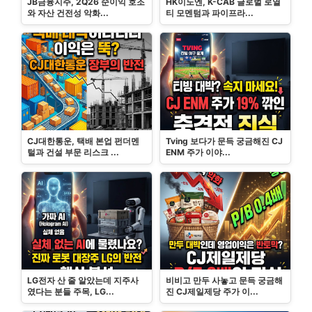
JB금융지주, 2Q26 순이익 호조
HK이노엔, K-CAB 글로벌 로열
와 자산 건전성 악화...
티 모멘텀과 파이프라...
CJ대한통운, 택배 본업 펀더멘
Tving 보다가 문득 궁금해진 CJ
털과 건설 부문 리스크 ...
ENM 주가 이야...
LG전자 산 줄 알았는데 지주사
비비고 만두 사놓고 문득 궁금해
였다는 분들 주목, LG...
진 CJ제일제당 주가 이...