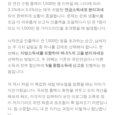
은 연간 수령 총액이 1,500만 원 이하일 때, 나이에 따라
3.3%에서 5.5%라는 매우 저렴한
연금소득세로 분리과세
되어 완벽하게 상황이 종결됩니다. 문제는 은퇴 생활비를
조금 더 여유롭게 쓰고자 인출액을 조절하다가 단 돈 1원이
라도 이 1,500만 원 가이드라인을 초과했을 때 발생합니다.
사적연금 인출액이 연 1,500만 원을 초과하는 순간, 납세자
는 두 가지 갈림길 중 하나를 강제로 선택해야 합니다. 첫
번째는
지방소득세를 포함하여 16.5%의 고율 분리과세
를
선택하는 방법이고, 두 번째는 기존의 국민연금이나 다른
소득과 전부 합산하여
5월 종합소득세 신고
를 진행하는 방
법입니다.
저 역시 처음 이 복잡한 세법 매뉴얼을 접했을 때는 머리가
지끈거렸습니다. 국세청 홈택스 화면을 켜두고 모의 계산을
해보려 해도, 이것저것 입력하다 보안 프로그램 오류로 창
이 꺼지기라도 하면 짜증과 초조함이 확 밀려오기 마련입니
다. 참 소중합니다, 내 돈 지키는 과정이 이렇게나 험난합니
다.