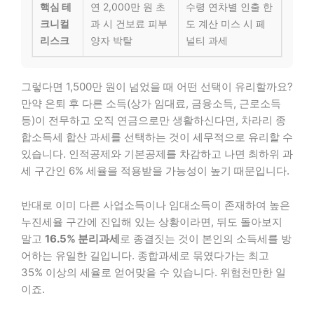
핵심 테
연 2,000만 원 초
수령 연차별 인출 한
크니컬
과 시 건보료 피부
도 계산 미스 시 페
리스크
양자 박탈
널티 과세
그렇다면 1,500만 원이 넘었을 때 어떤 선택이 유리할까요?
만약 은퇴 후 다른 소득(상가 임대료, 금융소득, 근로소득
등)이 전무하고 오직 연금으로만 생활하신다면, 차라리 종
합소득세 합산 과세를 선택하는 것이 세무적으로 유리할 수
있습니다. 인적공제와 기본공제를 차감하고 나면 최하위 과
세 구간인 6% 세율을 적용받을 가능성이 높기 때문입니다.
반대로 이미 다른 사업소득이나 임대소득이 존재하여 높은
누진세율 구간에 진입해 있는 상황이라면, 뒤도 돌아보지
말고
16.5% 분리과세
로 종결짓는 것이 본인의 소득세를 방
어하는 유일한 길입니다. 종합과세로 묶였다가는 최고
35% 이상의 세율로 얻어맞을 수 있습니다. 위험천만한 일
이죠.