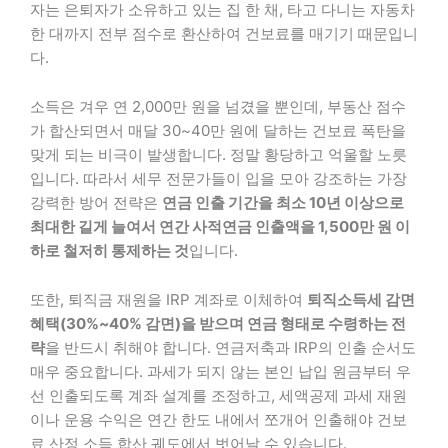
자는 은퇴자가 소유하고 있는 집 한 채, 타고 다니는 자동차
한 대까지 전부 점수로 환산하여 건보료를 매기기 때문입니
다.
소득은 겨우 연 2,000만 원을 넘겼을 뿐인데, 부동산 점수
가 합산되면서 매달 30~40만 원에 달하는 건보료 폭탄을
맞게 되는 비극이 발생합니다. 정말 황당하고 억울할 노릇
입니다. 따라서 세무 전문가들이 입을 모아 강조하는 가장
강력한 방어 전략은
연금 인출 기간을 최소 10년 이상으로
최대한 길게 늘여서 연간 사적연금 인출액을 1,500만 원 이
하로 철저히 통제하는 것
입니다.
또한, 퇴직금 재원을 IRP 계좌로 이체하여
퇴직소득세 감면
혜택(30%~40% 감면)을 받으며 연금 형태로 수령하는 전
략
을 반드시 취해야 합니다. 연금저축과 IRP의 인출 순서도
매우 중요합니다. 과세가 되지 않는 본인 납입 원금부터 우
선 인출되도록 계좌 설계를 조정하고, 세액공제 과세 재원
이나 운용 수익은 연간 한도 내에서 쪼개어 인출해야 건보
료 산정 소득 합산 궤도에서 벗어날 수 있습니다.